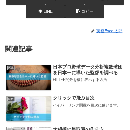
LINE
コピー
実務Excel太郎
関連記事
日本プロ野球データ分析複数球団
関数
を日本一に導いた監督を調べる
FILTER関数を横に表示する方法
クリックで飛ぶ目次
関数
ハイパーリンク関数を目次に使います。
大相撲の星取表の作り方