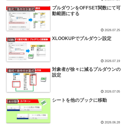
プルダウンをOFFSET関数にて可
書式・条件付き書式
動範囲にする
2026.07.25
XLOOKUPでプルダウン設定
関数
2026.07.19
対象者が徐々に減るプルダウンの
書式・条件付き書式
設定
2026.07.05
シートを他のブックに移動
未分類
2026.06.28